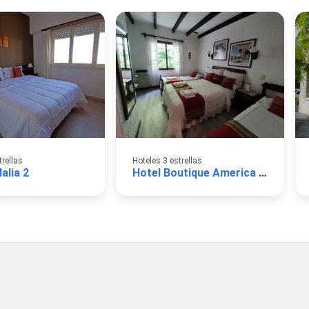
trellas
Hoteles 3 estrellas
alia 2
Hotel Boutique America Miramar