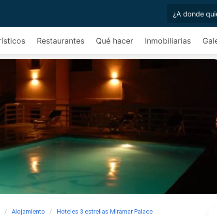
rísticos
Restaurantes
Qué hacer
Inmobiliarias
Gal
Alojamiento
Hoteles 3 estrellas Miramar Palace