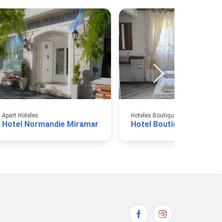
Apart Hoteles
Hoteles Boutique
Hotel Normandie Miramar
Ho