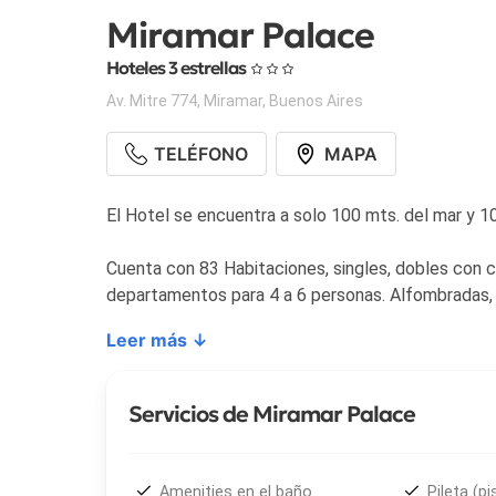
Miramar Palace
Hoteles 3 estrellas
Av. Mitre 774
,
Miramar
,
Buenos Aires
TELÉFONO
MAPA
El Hotel se encuentra a solo 100 mts. del mar y 10
Cuenta con 83 Habitaciones, singles, dobles con c
departamentos para 4 a 6 personas. Alfombradas, 
Leer más ↓
Servicios de Miramar Palace
Amenities en el baño
Pileta (pi