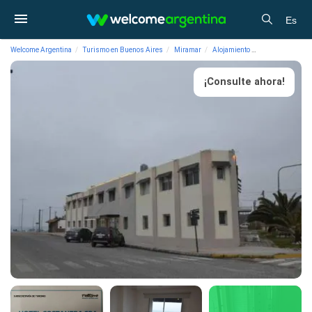
Es
Welcome Argentina
Turismo en Buenos Aires
Miramar
Alojamiento
Hoteles 3 estrel
¡Consulte ahora!