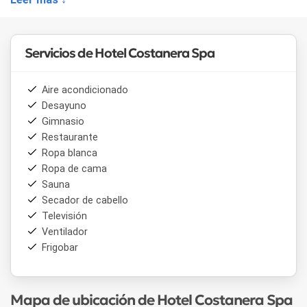
Además brinda Gimnasio ,Sauna Finlandés , Ducha Escocesa
, Gabinete de Masajes relajantes / descontracturantes y se
realizan con cremas artesanales de aromaterapia .
Servicios de Hotel Costanera Spa
En el establecimiento se aceptan mascotas y es libre de
humo.
Aire acondicionado
Desayuno
Gimnasio
Restaurante
Ropa blanca
Ropa de cama
Sauna
Secador de cabello
Televisión
Ventilador
Frigobar
Mapa de ubicación de Hotel Costanera Spa