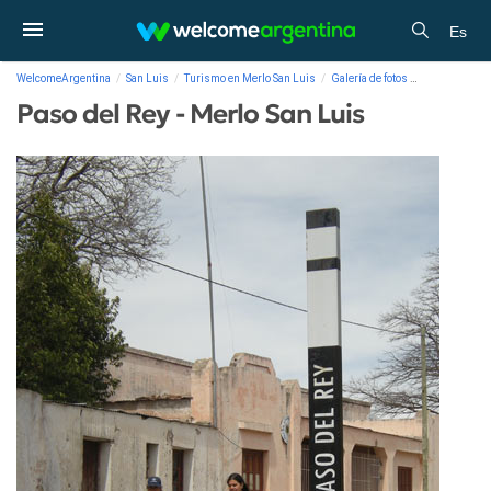
Es
WelcomeArgentina
San Luis
Turismo en Merlo San Luis
Galería de fotos
Paso del Rey 
Paso del Rey - Merlo San Luis