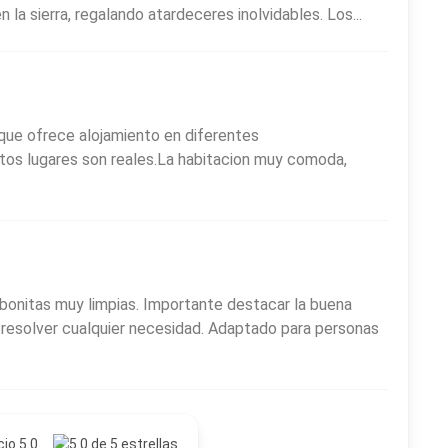
la sierra, regalando atardeceres inolvidables. Los...
na opción completa para quienes visitan
Villa de Merlo
 en el corazón de la
Sierra de los Comechingones
.
 que ofrece alojamiento en diferentes
ntos lugares son reales.La habitacion muy comoda,
bonitas muy limpias. Importante destacar la buena
 resolver cualquier necesidad. Adaptado para personas
cio 5.0