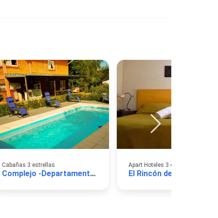
Cabañas 3 estrellas
Apart Hoteles 3 estrellas
Complejo -Departamentos Tatiana
El Rincón de Iri-Nan 