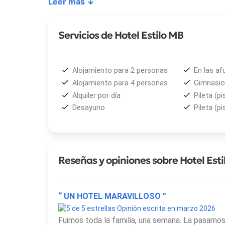
Leer más ↓
• Habitación Estándar Triple (30 m²): sommier King
configurarse en tres camas individuales. Capacida
Servicios de Hotel Estilo MB
la doble.
• Habitación Cuádruple (30 m²): sommier King Size 
Alojamiento para 2 personas
En las af
vista panorámica. Incorpora el mismo equipamiento
Alojamiento para 4 personas
Gimnasio
Alquiler por día
Pileta (pi
• Habitación Plus Familiar (60 m²): dos habitaci
Desayuno
Pileta (pi
King Size y una cama individual, con opción de tr
individuales con vista panorámica. Capacidad para 
Todas las habitaciones del hotel cuentan con telev
Reseñas y opiniones sobre Hotel Est
caja de seguridad, baño privado con ducha, secado
eléctrica provista de té, café, azúcar y edulcoran
estacionamiento en el lugar.
“ UN HOTEL MARAVILLOSO ”
Opinión escrita en marzo 2026
Entre los servicios generales del establecimiento 
Fuimos toda la familia, una semana. La pasamos
externa, gimnasio equipado, conectividad Wi-Fi en