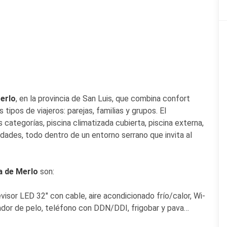
Merlo
, en la provincia de San Luis, que combina confort
ipos de viajeros: parejas, familias y grupos. El
categorías, piscina climatizada cubierta, piscina externa,
dades, todo dentro de un entorno serrano que invita al
la de Merlo
son:
visor LED 32" con cable, aire acondicionado frío/calor, Wi-
cador de pelo, teléfono con DDN/DDI, frigobar y pava
sible. Desayuno incluido.