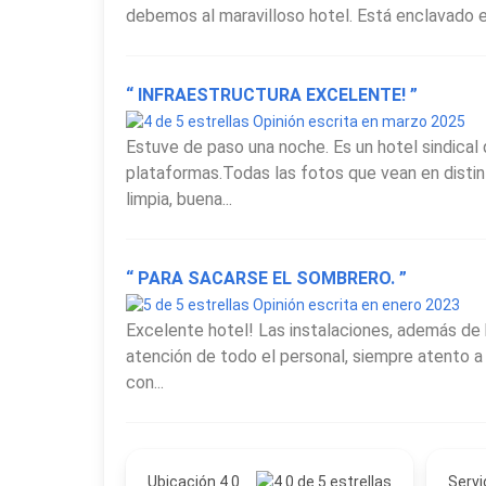
debemos al maravilloso hotel. Está enclavado en 
de instalaciones convierte al
Hotel Estilo MB
en u
buscando un alojamiento con prestaciones amplias
“ INFRAESTRUCTURA EXCELENTE! ”
Opinión escrita en marzo 2025
Estuve de paso una noche. Es un hotel sindical
plataformas.Todas las fotos que vean en disti
limpia, buena...
“ PARA SACARSE EL SOMBRERO. ”
Opinión escrita en enero 2023
Excelente hotel! Las instalaciones, además de 
atención de todo el personal, siempre atento a
con...
Ubicación 4.0
Servi