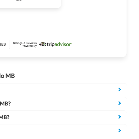
NES
lo MB
o MB?
 MB?