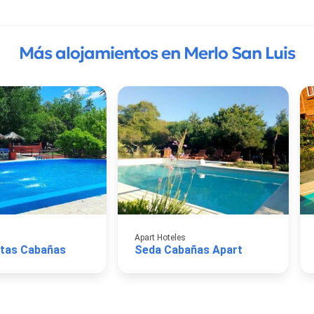
Más alojamientos en Merlo San Luis
Apart Hoteles
etas Cabañas
Seda Cabañas Apart