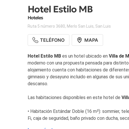
Hotel Estilo MB
Hoteles
Ruta 5 número 3680
,
Merlo San Luis
,
San Luis
TELÉFONO
MAPA
Hotel Estilo MB
es un hotel ubicado en
Villa de 
moderno con una propuesta pensada para distintos t
alojamiento cuenta con habitaciones de diferentes 
gimnasio y desayuno incluido en algunas de sus uni
descanso.
Las habitaciones disponibles en este hotel de
Vil
• Habitación Estándar Doble (16 m²): sommier, tele
Fi, caja de seguridad, baño privado con ducha, se
eléctrica con té, café, azúcar y edulcorante. Acce