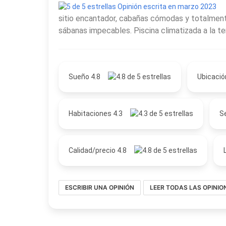
Opinión escrita en marzo 2023
sea un destino buscado durante todo el año.
sitio encantador, cabañas cómodas y totalment
sábanas impecables. Piscina climatizada a la tem
Sueño 4.8
Ubicació
Habitaciones 4.3
Se
Calidad/precio 4.8
ESCRIBIR UNA OPINIÓN
LEER TODAS LAS OPINIO