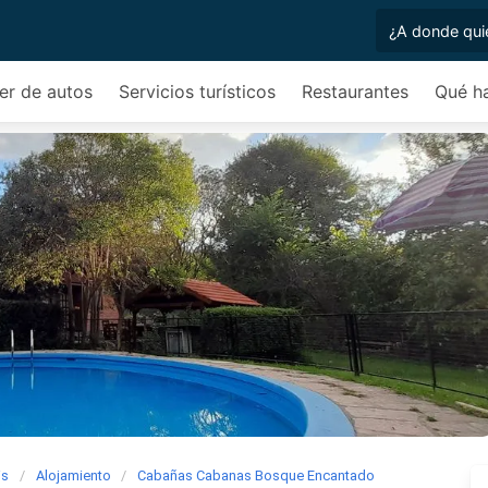
ler de autos
Servicios turísticos
Restaurantes
Qué h
is
Alojamiento
Cabañas Cabanas Bosque Encantado