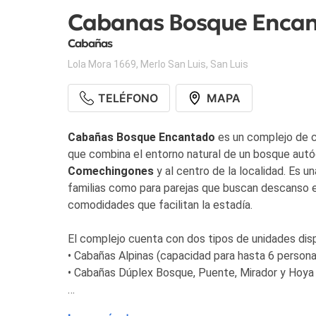
Cabanas Bosque Enca
Cabañas
Lola Mora 1669
,
Merlo San Luis
,
San Luis
TELÉFONO
MAPA
Cabañas Bosque Encantado
es un complejo de 
que combina el entorno natural de un bosque autó
Comechingones
y al centro de la localidad. Es 
familias como para parejas que buscan descanso e
comodidades que facilitan la estadía.
El complejo cuenta con dos tipos de unidades disp
• Cabañas Alpinas (capacidad para hasta 6 persona
• Cabañas Dúplex Bosque, Puente, Mirador y Hoya 
Las Cabañas Alpinas disponen de dos plantas. En p