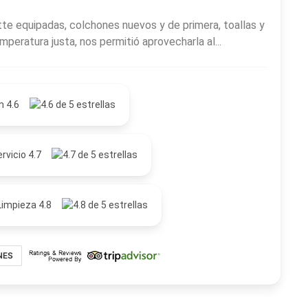
te equipadas, colchones nuevos y de primera, toallas y
peratura justa, nos permitió aprovecharla al...
n 4.6
rvicio 4.7
Limpieza 4.8
NES