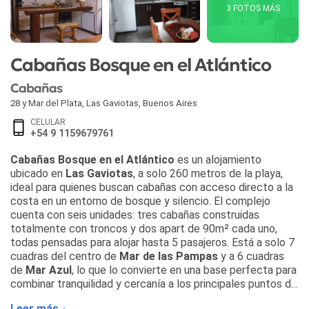
3 FOTOS MÁS
Cabañas Bosque en el Atlántico
Cabañas
28 y Mar del Plata
,
Las Gaviotas
,
Buenos Aires
CELULAR
+54 9 1159679761
Cabañas Bosque en el Atlántico
es un alojamiento
ubicado en
Las Gaviotas
, a solo 260 metros de la playa,
ideal para quienes buscan cabañas con acceso directo a la
costa en un entorno de bosque y silencio. El complejo
cuenta con seis unidades: tres cabañas construidas
totalmente con troncos y dos apart de 90m² cada uno,
todas pensadas para alojar hasta 5 pasajeros. Está a solo 7
cuadras del centro de
Mar de las Pampas
y a 6 cuadras
de
Mar Azul
, lo que lo convierte en una base perfecta para
combinar tranquilidad y cercanía a los principales puntos de
interés de la zona.
Leer más ↓