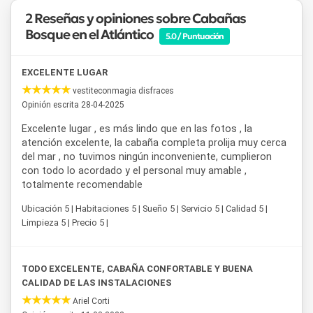
toallas, el servicio de playa, TV LCD y Wi-Fi en todas las
2 Reseñas y opiniones sobre Cabañas
unidades. También cuenta con parrilla individual, ideal para
Bosque en el Atlántico
5.0 / Puntuación
disfrutar de un asado al aire libre rodeado de vegetación. El
predio acepta mascotas pequeñas (una por unidad, con
costo adicional), lo que lo convierte en una opción cómoda
EXCELENTE LUGAR
para viajar en familia.
vestiteconmagia disfraces
Opinión escrita 28-04-2025
La ubicación de este alojamiento en
Las Gaviotas
permite
disfrutar de la playa a pocos pasos, del bosque nativo que
Excelente lugar , es más lindo que en las fotos , la
rodea las cabañas y de la cercanía con los centros
atención excelente, la cabaña completa prolija muy cerca
comerciales y gastronómicos de
Mar de las Pampas
y
del mar , no tuvimos ningún inconveniente, cumplieron
Mar Azul
. Una propuesta pensada para quienes buscan
con todo lo acordado y el personal muy amable ,
unas vacaciones de descanso, naturaleza y mar, sin alejarse
totalmente recomendable
demasiado de los servicios urbanos de la zona.
Ubicación 5 | Habitaciones 5 | Sueño 5 | Servicio 5 | Calidad 5 |
Limpieza 5 | Precio 5 |
TODO EXCELENTE, CABAÑA CONFORTABLE Y BUENA
CALIDAD DE LAS INSTALACIONES
Ariel Corti