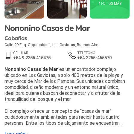
4 FOTOS MÁS
Nononino Casas de Mar
Cabañas
Calle 29 Esq. Copacabana
,
Las Gaviotas
,
Buenos Aires
CELULAR
TELÉFONO
+54 9 2255 415475
+54 2255-465570
Nononino Casas de Mar
es un encantador complejo
ubicado en Las Gaviotas, a solo 400 metros de la playa y
muy cerca de Mar de las Pampas. Sus unidades combinan
comodidad, diseño moderno y un entorno natural único,
ideal para quienes buscan desconectar y disfrutar de la
tranquilidad del bosque y el mar.
El complejo ofrece un concepto de “casas de mar”
cuidadosamente ambientadas para recibir hasta cuatro
personas. Entre los tipos de alojamiento se encuentran:
• Casas de mar para hasta cuatro huéspedes
Leer más ↓