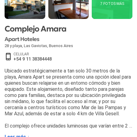
7 FOTOS MÁS
Complejo Amara
Apart Hoteles
28 y playa
,
Las Gaviotas
,
Buenos Aires
CELULAR
+54 9 11 38384448
Ubicado estratégicamente a tan solo 30 metros de la
playa, Amara Apart se presenta como una opción ideal para
quienes buscan relajarse en un entorno cómodo y bien
equipado. Este alojamiento, diseñado tanto para parejas
como para familias, destaca por su ubicación privilegiada
sin médano, lo que facilita el acceso al mar, y por su
cercanía a centros turísticos como Mar de las Pampas y
Mar Azul, además de estar a solo 4 km de Villa Gesell.
El complejo ofrece unidades luminosas que varían entre 2 y
3 ambientes, con capacidad para albergar de 2 a 6
Leer más ↓