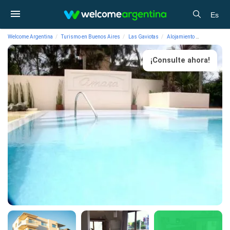
Es
Welcome Argentina
Turismo en Buenos Aires
Las Gaviotas
Alojamiento
Apart Hote
¡Consulte ahora!