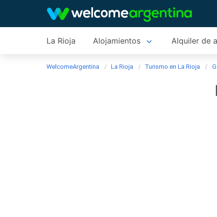
La Rioja
Alojamientos
Alquiler de 
WelcomeArgentina
La Rioja
Turismo en La Rioja
G