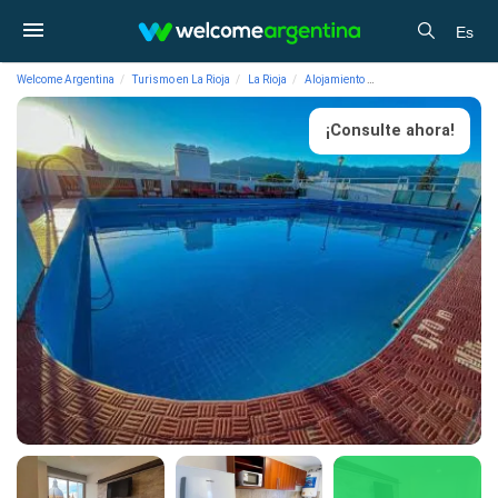
Es
Welcome Argentina
Turismo en La Rioja
La Rioja
Alojamiento
Hoteles 4 estrellas Pla
¡Consulte ahora!