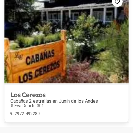
Los Cerezos
Cabañas 2 estrellas en
Junín de los Andes
Eva Duarte 301
2972-492289