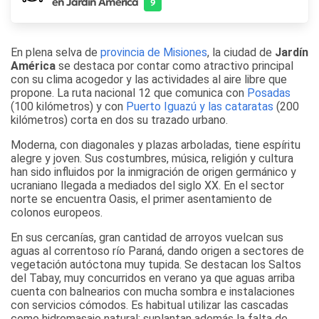
en Jardín América
9
En plena selva de
provincia de
Misiones
, la ciudad de
Jardín
América
se destaca por contar como atractivo principal
con su clima acogedor y las actividades al aire libre que
propone
. La ruta nacional 12 que comunica con
Posadas
(100 kilómetros) y con
Puerto Iguazú y las cataratas
(200
kilómetros) corta en dos su trazado urbano.
Moderna, con diagonales y plazas arboladas, tiene espíritu
alegre y joven. Sus costumbres, música, religión y cultura
han sido influidos por la inmigración de origen germánico y
ucraniano llegada a mediados del siglo XX. En el sector
norte se encuentra Oasis, el primer asentamiento de
colonos europeos.
En sus cercanías, gran cantidad de arroyos vuelcan sus
aguas al correntoso río Paraná, dando origen a sectores de
vegetación autóctona muy tupida. Se destacan los Saltos
del Tabay, muy concurridos en verano ya que aguas arriba
cuenta con balnearios con mucha sombra e instalaciones
con servicios cómodos. Es habitual utilizar las cascadas
como hidromasaje natural; suplantan además la falta de