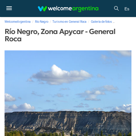
Es
WelcomeArgentina
Río Negro
Turismo en General Roca
Galería de fotos
Río Negro, Zon
Río Negro, Zona Apycar - General
Roca