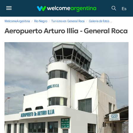
Es
WelcomeArgentina
Río Negro
Turismo en General Roca
Galería de fotos
Aeropuerto Art
Aeropuerto Arturo Illia - General Roca