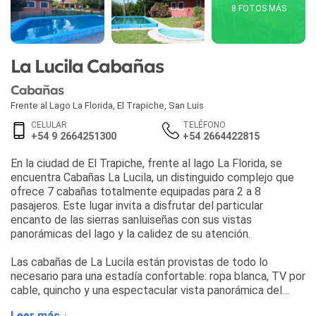
8 FOTOS MÁS
La Lucila Cabañas
Cabañas
Frente al Lago La Florida
,
El Trapiche
,
San Luis
CELULAR
TELÉFONO
+54 9 2664251300
+54 2664422815
En la ciudad de El Trapiche, frente al lago La Florida, se
encuentra Cabañas La Lucila, un distinguido complejo que
ofrece 7 cabañas totalmente equipadas para 2 a 8
pasajeros. Este lugar invita a disfrutar del particular
encanto de las sierras sanluiseñas con sus vistas
panorámicas del lago y la calidez de su atención.
Las cabañas de La Lucila están provistas de todo lo
necesario para una estadía confortable: ropa blanca, TV por
cable, quincho y una espectacular vista panorámica del
lago. Además, el complejo cuenta con sala de juegos y
Leer más ↓