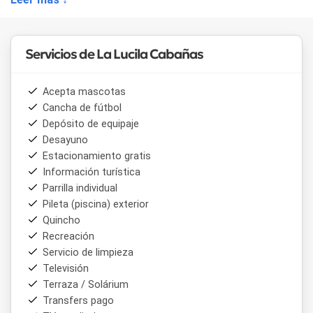
ofrece asesoramiento sobre pesca, trekking por la zona,
canoas y mountain bike.
Servicios de La Lucila Cabañas
Acepta mascotas
Cancha de fútbol
Depósito de equipaje
Desayuno
Estacionamiento gratis
Información turística
Parrilla individual
Pileta (piscina) exterior
Quincho
Recreación
Servicio de limpieza
Televisión
Terraza / Solárium
Transfers pago