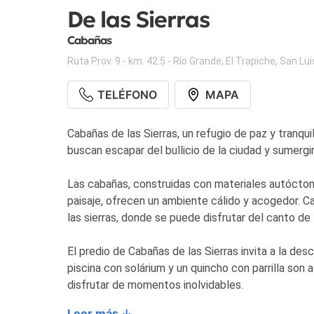
De las Sierras
Cabañas
Ruta Prov. 9 - km. 42.5 - Río Grande
,
El Trapiche
,
San Lui
TELÉFONO
MAPA
Cabañas de las Sierras, un refugio de paz y tranqui
buscan escapar del bullicio de la ciudad y sumergi
Las cabañas, construidas con materiales autócton
paisaje, ofrecen un ambiente cálido y acogedor. Ca
las sierras, donde se puede disfrutar del canto de 
El predio de Cabañas de las Sierras invita a la de
piscina con solárium y un quincho con parrilla so
disfrutar de momentos inolvidables.
Leer más ↓