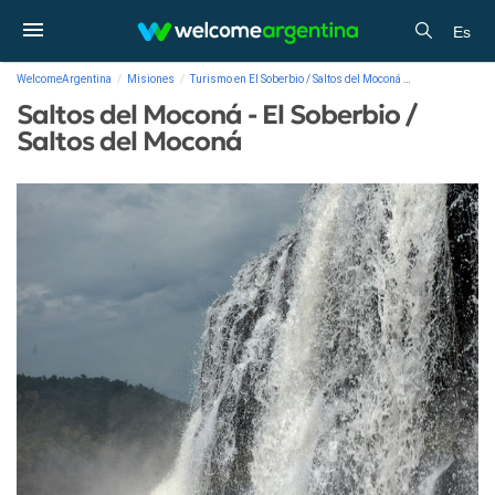
Es
WelcomeArgentina
Misiones
Turismo en El Soberbio / Saltos del Moconá
Galería de fotos
Saltos del Moconá - El Soberbio /
Saltos del Moconá