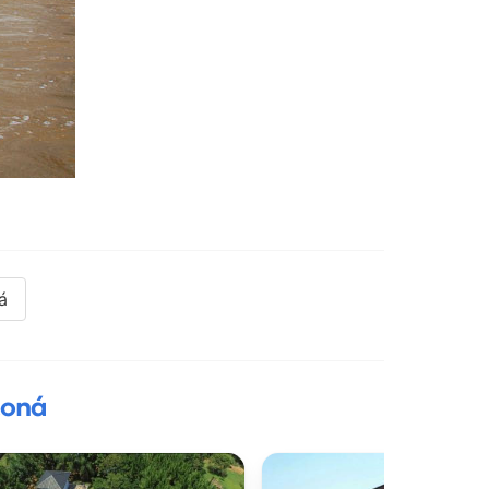
á
coná