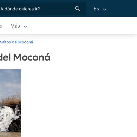
Es
er
Más
/ Saltos del Moconá
 del Moconá