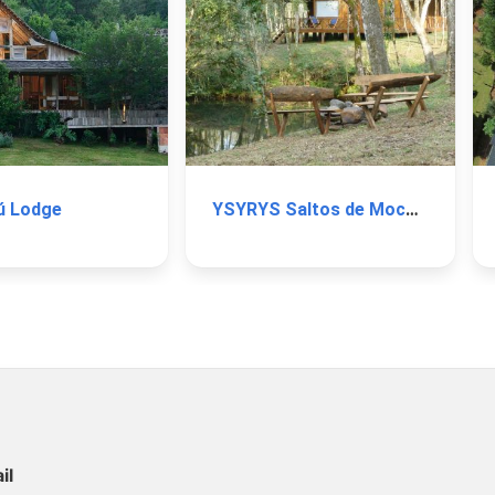
ú Lodge
YSYRYS Saltos de Moconá
il