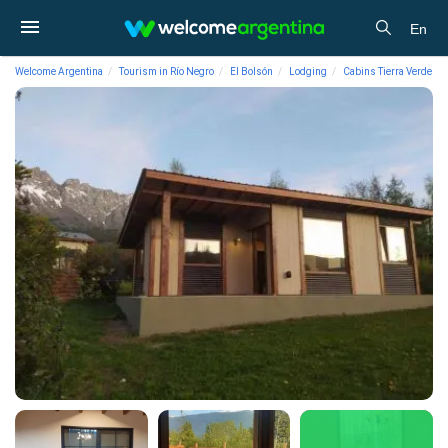
En
Welcome Argentina
Tourism in Río Negro
El Bolsón
Lodging
Cabins Tierra Verde