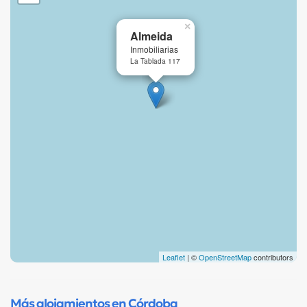
×
Almeida
Inmobiliarias
La Tablada 117
Leaflet
| ©
OpenStreetMap
contributors
Más alojamientos en Córdoba