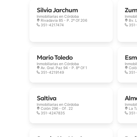
Silvia Jarchum
Zum
Inmobiliarias en
Córdoba
Inmobil
Rivadavia 85 - P. 2º Of 206
Bv. 
351-4217474
351
Mario Toledo
Esm
Inmobiliarias en
Córdoba
Inmobil
Av. Gral. Paz 94 - P. 8º Of 1
Coló
351-4219149
351
Saltiva
Alm
Inmobiliarias en
Córdoba
Inmobil
Colón 296 - Of . 22
La T
351-4247835
351