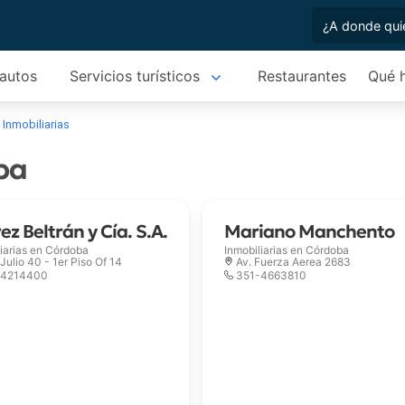
 autos
Servicios turísticos
Restaurantes
Qué 
Inmobiliarias
ba
ez Beltrán y Cía. S.A.
Mariano Manchento
iarias en
Córdoba
Inmobiliarias en
Córdoba
Julio 40 - 1er Piso Of 14
Av. Fuerza Aerea 2683
-4214400
351-4663810