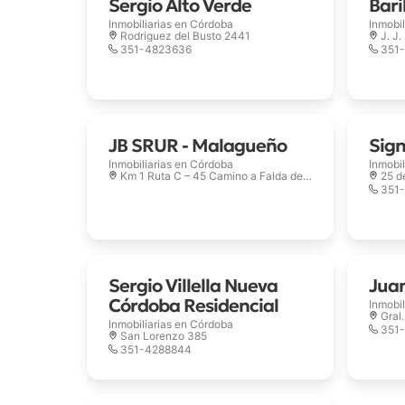
Sergio Alto Verde
Bari
Inmobiliarias en
Córdoba
Inmobil
Rodriguez del Busto 2441
J. J
351-4823636
351
JB SRUR - Malagueño
Sign
Inmobiliarias en
Córdoba
Inmobil
Km 1 Ruta C – 45 Camino a Falda del Carmen
25 d
351
Sergio Villella Nueva
Jua
Córdoba Residencial
Inmobil
Gral
Inmobiliarias en
Córdoba
351
San Lorenzo 385
351-4288844