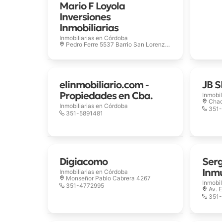
Mario F Loyola
Inversiones
Inmobiliarias
Inmobiliarias en
Córdoba
Pedro Ferre 5537 Barrio San Lorenzo Sud
elinmobiliario.com -
JB 
Propiedades en Cba.
Inmobil
Cha
Inmobiliarias en
Córdoba
351
351-5891481
Digiacomo
Serg
Inm
Inmobiliarias en
Córdoba
Monseñor Pablo Cabrera 4267
Inmobil
351-4772995
Av. 
351