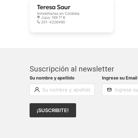
Teresa Saur
Inmobiliarias en
Córdoba
Jujuy 169 1º B
351-4226490
Suscripción al newsletter
Su nombre y apellido
Ingrese su Email
¡SUSCRIBITE!