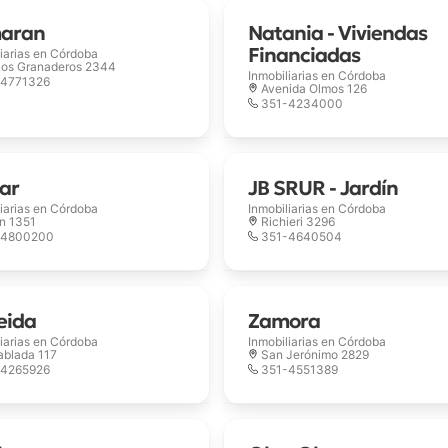
aran
Natania - Viviendas
Financiadas
iarias en
Córdoba
Los Granaderos 2344
Inmobiliarias en
Córdoba
-4771326
Avenida Olmos 126
351-4234000
ar
JB SRUR - Jardín
iarias en
Córdoba
Inmobiliarias en
Córdoba
n 1351
Richieri 3296
-4800200
351-4640504
eida
Zamora
iarias en
Córdoba
Inmobiliarias en
Córdoba
ablada 117
San Jerónimo 2829
-4265926
351-4551389