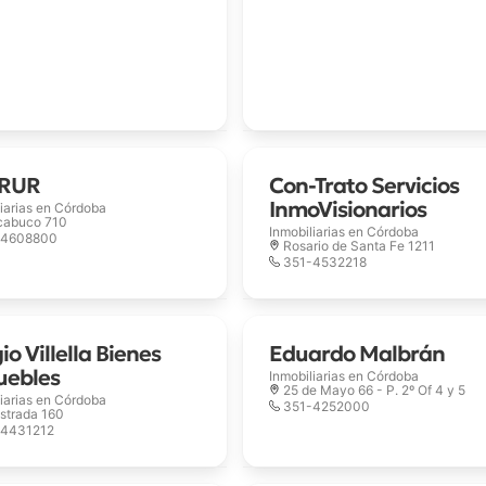
SRUR
Con-Trato Servicios
InmoVisionarios
iarias en
Córdoba
cabuco 710
Inmobiliarias en
Córdoba
-4608800
Rosario de Santa Fe 1211
351-4532218
io Villella Bienes
Eduardo Malbrán
uebles
Inmobiliarias en
Córdoba
25 de Mayo 66 - P. 2º Of 4 y 5
iarias en
Córdoba
351-4252000
Estrada 160
-4431212