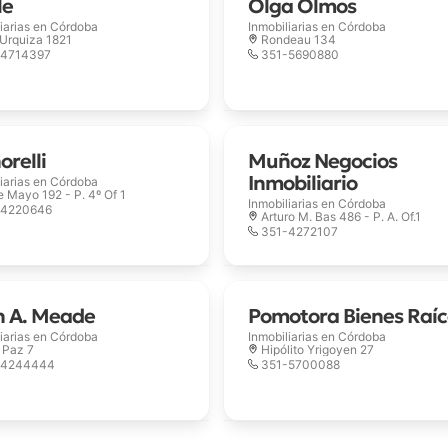
le
Olga Olmos
iarias en
Córdoba
Inmobiliarias en
Córdoba
. Urquiza 1821
Rondeau 134
-4714397
351-5690880
orelli
Muñoz Negocios
Inmobiliario
iarias en
Córdoba
e Mayo 192 - P. 4º Of 1
Inmobiliarias en
Córdoba
-4220646
Arturo M. Bas 486 - P. A. Of.1
351-4272107
n A. Meade
Pomotora Bienes Raíc
iarias en
Córdoba
Inmobiliarias en
Córdoba
. Paz 7
Hipólito Yrigoyen 27
-4244444
351-5700088