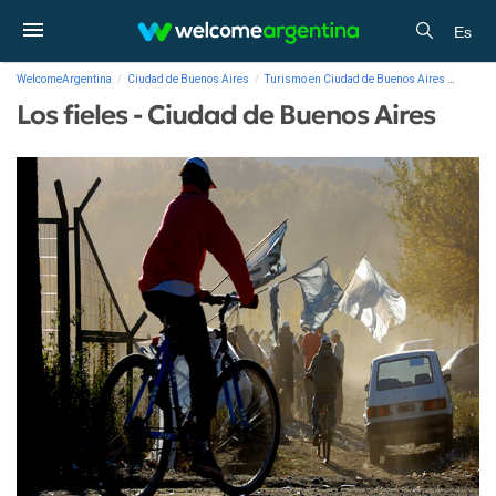
Es
WelcomeArgentina
Ciudad de Buenos Aires
Turismo en Ciudad de Buenos Aires
Galería
Los fieles - Ciudad de Buenos Aires