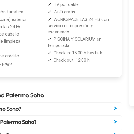
TV por cable
ón turística
Wi-Fi gratis
scina) exterior
WORKSPACE LAS 24 HS con
servicio de impresión y
 las 24 Hs.
escaneado.
de cabello
PISCINA Y SOLARIUM en
de limpieza
temporada.
Check in: 15:00 h hasta h
de crédito
Check out: 12:00 h
s pago
nd Palermo Soho
mo Soho?
d Palermo Soho?