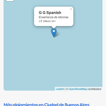
×
G G Spanish
Enseñanza de idiomas
J.E Uriburu 541
Leaflet
| ©
OpenStreetMap
contributors
Más alojamientos en Ciudad de Buenos Aires