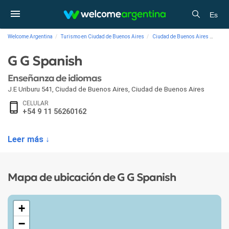
Es
Welcome Argentina
Turismo en Ciudad de Buenos Aires
Ciudad de Buenos Aires
Servi
G G Spanish
Enseñanza de idiomas
J.E Uriburu 541
,
Ciudad de Buenos Aires
,
Ciudad de Buenos Aires
CELULAR
+54 9 11 56260162
Leer más ↓
Mapa de ubicación de G G Spanish
+
−