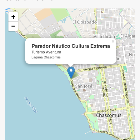
• Espacios de descanso frente a la laguna
+
Gracias a su propuesta, el
Parador Náutico Cultura
Extrema
se posiciona como una alternativa interesante
−
para quienes visitan Chascomús y desean incorporar
actividades al aire libre en su itinerario, aprovechando al
×
máximo el entorno natural que caracteriza a este destino.
Parador Náutico Cultura Extrema
Turismo Aventura
Laguna Chascomús