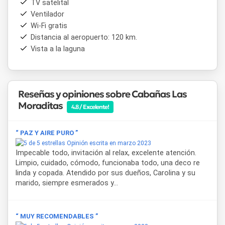
TV satelital
actividades al aire libre y visitas al centro comercial de la
Ventilador
ciudad, combinando naturaleza y servicios urbanos en una
Wi-Fi gratis
propuesta pensada para el descanso en pareja.
Distancia al aeropuerto: 120 km.
Vista a la laguna
Reseñas y opiniones sobre Cabañas Las
Moraditas
4.8 / Excelente!
“ PAZ Y AIRE PURO ”
Opinión escrita en marzo 2023
Impecable todo, invitación al relax, excelente atención.
Limpio, cuidado, cómodo, funcionaba todo, una deco re
linda y copada. Atendido por sus dueños, Carolina y su
marido, siempre esmerados y...
“ MUY RECOMENDABLES ”