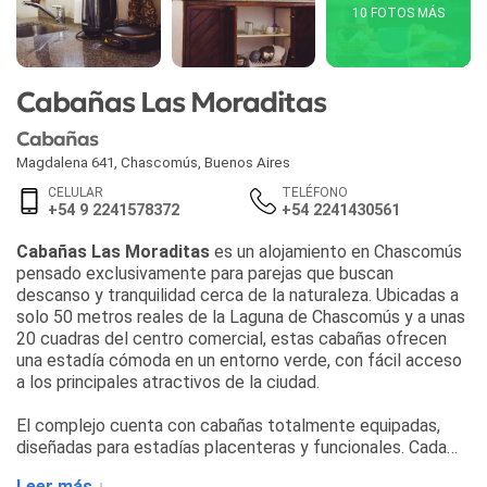
10 FOTOS MÁS
Cabañas Las Moraditas
Cabañas
Magdalena 641
,
Chascomús
,
Buenos Aires
CELULAR
TELÉFONO
+54 9 2241578372
+54 2241430561
Cabañas Las Moraditas
es un alojamiento en Chascomús
pensado exclusivamente para parejas que buscan
descanso y tranquilidad cerca de la naturaleza. Ubicadas a
solo 50 metros reales de la Laguna de Chascomús y a unas
20 cuadras del centro comercial, estas cabañas ofrecen
una estadía cómoda en un entorno verde, con fácil acceso
a los principales atractivos de la ciudad.
El complejo cuenta con cabañas totalmente equipadas,
diseñadas para estadías placenteras y funcionales. Cada
unidad dispone de cocina completa con heladera, anafe
Leer más ↓