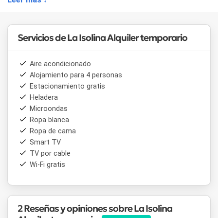
•
La Felita
— capacidad para 2/3 personas
Ambas casas están completamente equipadas e incluyen
aire acondicionado y calefacción, servicio de blancos,
Servicios de La Isolina Alquiler temporario
amenities, parrilla, jardines y estacionamiento privado. La
ambientación es cálida y luminosa, orientada al descanso y
al disfrute en familia o con amigos.
Aire acondicionado
Alojamiento para 4 personas
El entorno natural y la proximidad a las principales bodegas
Estacionamiento gratis
de
Luján de Cuyo
convierten a este alojamiento en una
Heladera
opción destacada para quienes buscan una experiencia en
el corazón de la región vitivinícola mendocina, con las
Microondas
sierras precordilleranas
como telón de fondo.
Ropa blanca
Ropa de cama
Smart TV
TV por cable
Wi-Fi gratis
2 Reseñas y opiniones sobre La Isolina