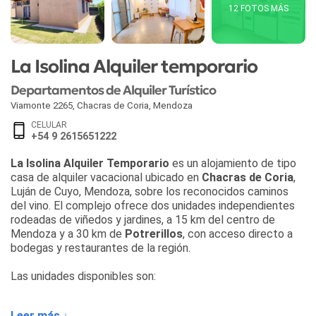
12 FOTOS MÁS
La Isolina Alquiler temporario
Departamentos de Alquiler Turístico
Viamonte 2265
,
Chacras de Coria
,
Mendoza
CELULAR
+54 9 2615651222
La Isolina Alquiler Temporario
es un alojamiento de tipo
casa de alquiler vacacional ubicado en
Chacras de Coria
,
Luján de Cuyo, Mendoza, sobre los reconocidos caminos
del vino. El complejo ofrece dos unidades independientes
rodeadas de viñedos y jardines, a 15 km del centro de
Mendoza y a 30 km de
Potrerillos
, con acceso directo a
bodegas y restaurantes de la región.
Las unidades disponibles son:
•
La Isolina
— capacidad para 4/5 personas
Leer más ↓