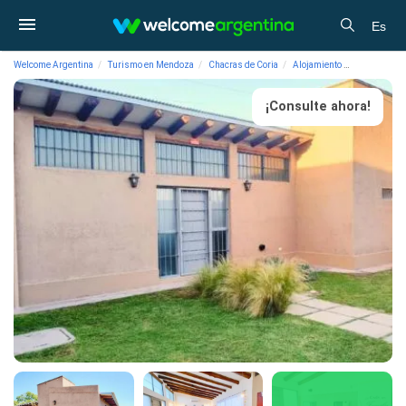
Es
Welcome Argentina
Turismo en Mendoza
Chacras de Coria
Alojamiento
Departamento
¡Consulte ahora!