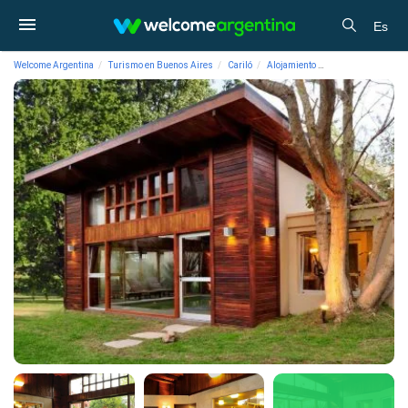
Es
Welcome Argentina
Turismo en Buenos Aires
Cariló
Alojamiento
SPA Cariló Forest