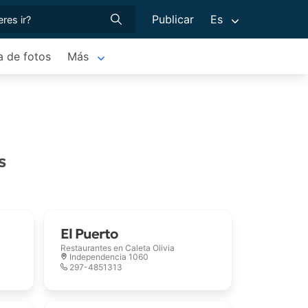
Publicar
Es
a de fotos
Más
s
El Puerto
Restaurantes en
Caleta Olivia
Independencia 1060
297-4851313