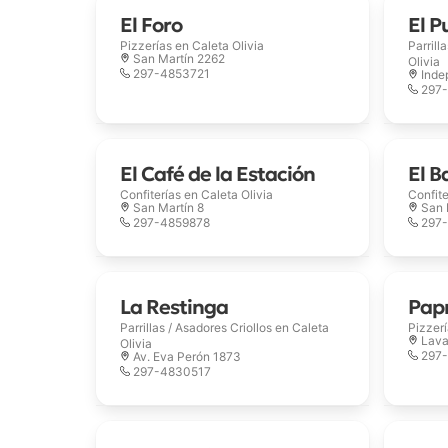
El Foro
El P
Pizzerías en
Caleta Olivia
Parrill
San Martín 2262
Olivia
297-4853721
Inde
297
El Café de la Estación
El B
Confiterías en
Caleta Olivia
Confit
San Martín 8
San 
297-4859878
297
La Restinga
Pap
Parrillas / Asadores Criollos en
Caleta
Pizzer
Lava
Olivia
297
Av. Eva Perón 1873
297-4830517