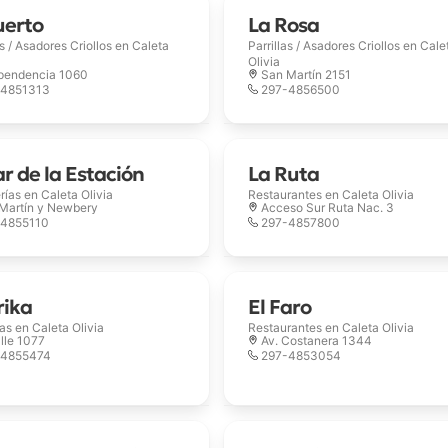
uerto
La Rosa
as / Asadores Criollos en
Caleta
Parrillas / Asadores Criollos en
Cale
Olivia
pendencia 1060
San Martín 2151
-4851313
297-4856500
ar de la Estación
La Ruta
erías en
Caleta Olivia
Restaurantes en
Caleta Olivia
Martín y Newbery
Acceso Sur Ruta Nac. 3
-4855110
297-4857800
rika
El Faro
ías en
Caleta Olivia
Restaurantes en
Caleta Olivia
lle 1077
Av. Costanera 1344
-4855474
297-4853054