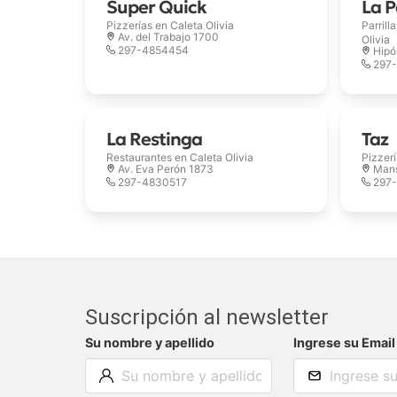
Super Quick
La P
Pizzerías en
Caleta Olivia
Parrill
Av. del Trabajo 1700
Olivia
297-4854454
Hipó
297
La Restinga
Taz
Restaurantes en
Caleta Olivia
Pizzer
Av. Eva Perón 1873
Mans
297-4830517
297
Suscripción al newsletter
Su nombre y apellido
Ingrese su Email