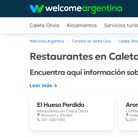
Caleta Olivia
Alojamientos
Servicios turís
Welcome Argentina
Turismo en Santa Cruz
Caleta Oliv
Restaurantes en Caleta
Encuentra aquí información sob
Leer más ↓
El Hueso Perdido
Aro
Restaurantes en
Caleta Olivia
Confit
Mosconi y Chubut
Inde
297-4851393
297