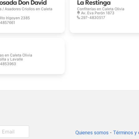
osada Don David
La Restinga
as / Asadores Criollos en
Caleta
Confiterías en
Caleta Olivia
Av. Eva Perón 1873
297-4830517
lito Irigoyen 2385
-4857661
ías en
Caleta Olivia
illa y Lavalle
-4853963
Quienes somos
-
Términos y 