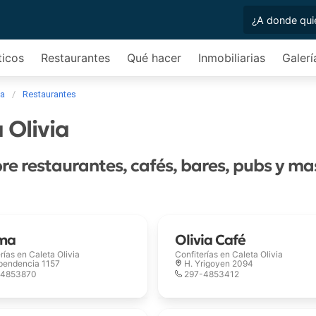
ticos
Restaurantes
Qué hacer
Inmobiliarias
Galerí
ia
Restaurantes
 Olivia
re restaurantes, cafés, bares, pubs y ma
ma
Olivia Café
erías en
Caleta Olivia
Confiterías en
Caleta Olivia
pendencia 1157
H. Yrigoyen 2094
-4853870
297-4853412