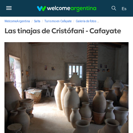
Es
WelcomeArgentina
Salta
Turismo en Cafayate
Galería de fotos
Las tinajas de Cristófani
Las tinajas de Cristófani - Cafayate