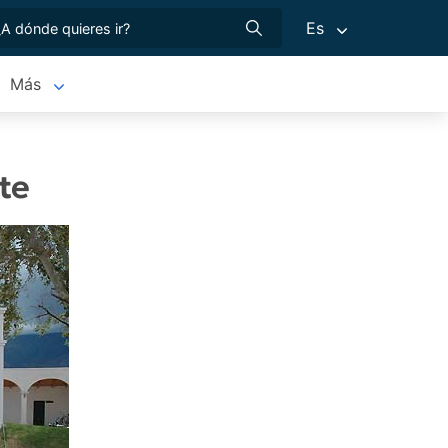
Es
Más
te