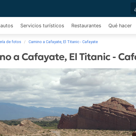
 autos
Servicios turísticos
Restaurantes
Qué hacer
ría de fotos
Camino a Cafayate, El Titanic - Cafayate
o a Cafayate, El Titanic - Ca