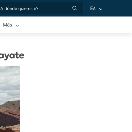
Es
Más
fayate