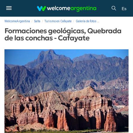
Es
WelcomeArgentina
Salta
Turismo en Cafayate
Galería de fotos
Formaciones geológicas,
Formaciones geológicas, Quebrada
de las conchas - Cafayate