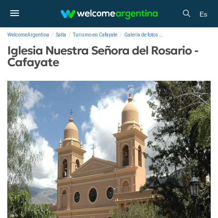
Es
WelcomeArgentina
Salta
Turismo en Cafayate
Galería de fotos
Iglesia Nuestra Señora d
Iglesia Nuestra Señora del Rosario -
Cafayate