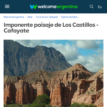
Es
WelcomeArgentina
Salta
Turismo en Cafayate
Galería de fotos
Imponente paisaje de Los
Imponente paisaje de Los Castillos -
Cafayate