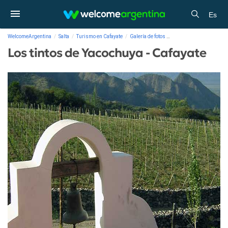
Es
WelcomeArgentina
Salta
Turismo en Cafayate
Galería de fotos
Los tintos de Yacochuya 
Los tintos de Yacochuya - Cafayate