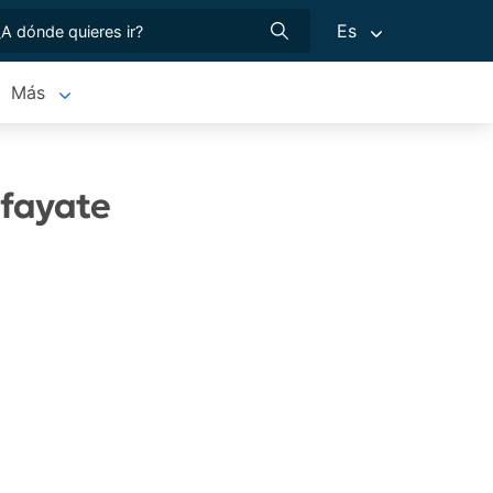
Es
Más
afayate