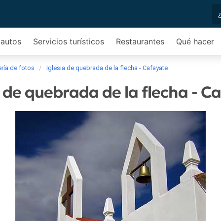
 autos
Servicios turísticos
Restaurantes
Qué hacer
ría de fotos
Iglesia de quebrada de la flecha - Cafayate
a de quebrada de la flecha - C