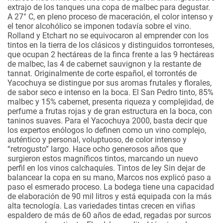
extrajo de los tanques una copa de malbec para degustar.
A 27° C, en pleno proceso de maceración, el color intenso y
el tenor alcohólico se imponen todavía sobre el vino.
Rolland y Etchart no se equivocaron al emprender con los
tintos en la tierra de los clásicos y distinguidos torronteses,
que ocupan 2 hectáreas de la finca frente a las 9 hectáreas
de malbec, las 4 de cabernet sauvignon y la restante de
tannat. Originalmente de corte español, el torrontés de
Yacochuya se distingue por sus aromas frutales y florales,
de sabor seco e intenso en la boca. El San Pedro tinto, 85%
malbec y 15% cabernet, presenta riqueza y complejidad, de
perfume a frutas rojas y de gran estructura en la boca, con
taninos suaves. Para el Yacochuya 2000, basta decir que
los expertos enólogos lo definen como un vino complejo,
auténtico y personal, voluptuoso, de color intenso y
“retrogusto” largo. Hace ocho generosos años que
surgieron estos magníficos tintos, marcando un nuevo
perfil en los vinos calchaquíes.
Tintos de ley
Sin dejar de
balancear la copa en su mano, Marcos nos explicó paso a
paso el esmerado proceso. La bodega tiene una capacidad
de elaboración de 90 mil litros y está equipada con la más
alta tecnología. Las variedades tintas crecen en viñas
espaldero de más de 60 años de edad, regadas por surcos