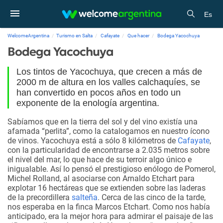
Es
WelcomeArgentina
Turismo en Salta
Cafayate
Que hacer
Bodega Yacochuya
Bodega Yacochuya
Los tintos de Yacochuya, que crecen a más de
2000 m de altura en los valles calchaquíes, se
han convertido en pocos años en todo un
exponente de la enología argentina.
Sabíamos que en la tierra del sol y del vino existía una
afamada “perlita”, como la catalogamos en nuestro ícono
de vinos. Yacochuya está a sólo 8 kilómetros de
Cafayate
,
con la particularidad de encontrarse a 2.035 metros sobre
el nivel del mar, lo que hace de su terroir algo único e
inigualable. Así lo pensó el prestigioso enólogo de Pomerol,
Michel Rolland, al asociarse con Arnaldo Etchart para
explotar 16 hectáreas que se extienden sobre las laderas
de la precordillera
salteña
. Cerca de las cinco de la tarde,
nos esperaba en la finca Marcos Etchart. Como nos había
anticipado, era la mejor hora para admirar el paisaje de las