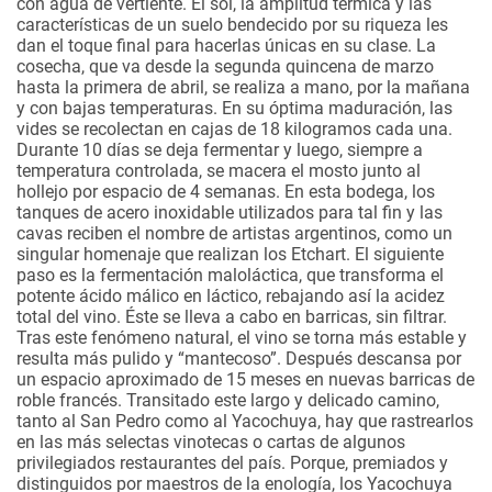
con agua de vertiente. El sol, la amplitud térmica y las
características de un suelo bendecido por su riqueza les
dan el toque final para hacerlas únicas en su clase.
La
cosecha, que va desde la segunda quincena de marzo
hasta la primera de abril, se realiza a mano, por la mañana
y con bajas temperaturas. En su óptima maduración, las
vides se recolectan en cajas de 18 kilogramos cada una.
Durante 10 días se deja fermentar y luego, siempre a
temperatura controlada, se macera el mosto junto al
hollejo por espacio de 4 semanas. En esta bodega, los
tanques de acero inoxidable utilizados para tal fin y las
cavas reciben el nombre de artistas argentinos, como un
singular homenaje que realizan los Etchart. El siguiente
paso es la fermentación maloláctica, que transforma el
potente ácido málico en láctico, rebajando así la acidez
total del vino. Éste se lleva a cabo en barricas, sin filtrar.
Tras este fenómeno natural, el vino se torna más estable y
resulta más pulido y “mantecoso”. Después descansa por
un espacio aproximado de 15 meses en nuevas barricas de
roble francés. Transitado este largo y delicado camino,
tanto al San Pedro como al Yacochuya, hay que rastrearlos
en las más selectas vinotecas o cartas de algunos
privilegiados restaurantes del país. Porque, premiados y
distinguidos por maestros de la enología, los Yacochuya