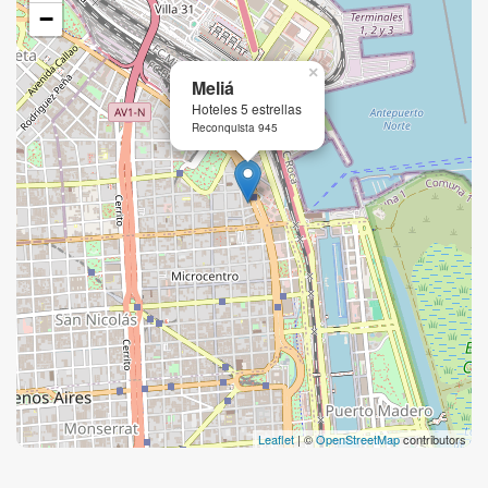
−
×
Meliá
Hoteles 5 estrellas
Reconquista 945
Leaflet
| ©
OpenStreetMap
contributors