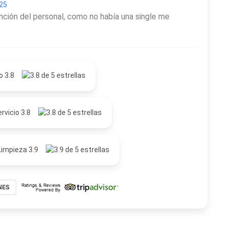
025
ención del personal, como no había una single me
o 3.8
rvicio 3.8
Limpieza 3.9
NES