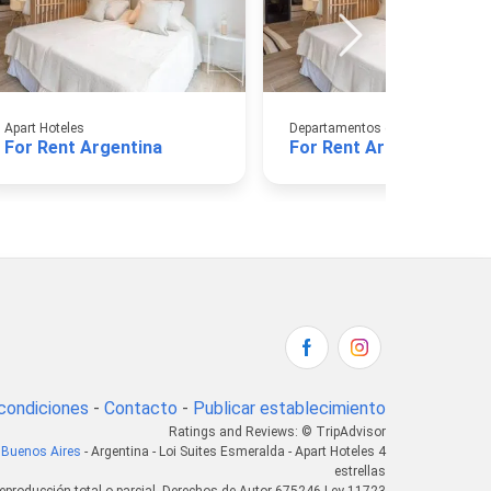
Apart Hoteles
Departamentos de Alquiler Turíst
For Rent Argentina
For Rent Argentina
condiciones
-
Contacto
-
Publicar establecimiento
Ratings and Reviews: © TripAdvisor
 Buenos Aires
- Argentina - Loi Suites Esmeralda - Apart Hoteles 4
estrellas
eproducción total o parcial. Derechos de Autor 675246 Ley 11723