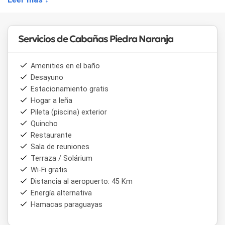
ideal tanto para escapadas de fin de semana como para
estancias prolongadas. Además, algunas de ellas cuentan
con chimeneas, perfectas para las noches frescas.
Servicios de Cabañas Piedra Naranja
En el exterior, las cabañas cuentan con parrillas y áreas de
descanso donde los visitantes pueden disfrutar de asados
al aire libre y contemplar las increíbles vistas del campo.
Amenities en el baño
Piedra Naranja también es un lugar ideal para quienes aman
Desayuno
las actividades al aire libre, como senderismo o ciclismo, ya
Estacionamiento gratis
que las sierras de Balcarce ofrecen múltiples opciones
Hogar a leña
para explorar.
Pileta (piscina) exterior
Quincho
Restaurante
Sala de reuniones
Terraza / Solárium
Wi-Fi gratis
Distancia al aeropuerto: 45 Km
Energía alternativa
Hamacas paraguayas