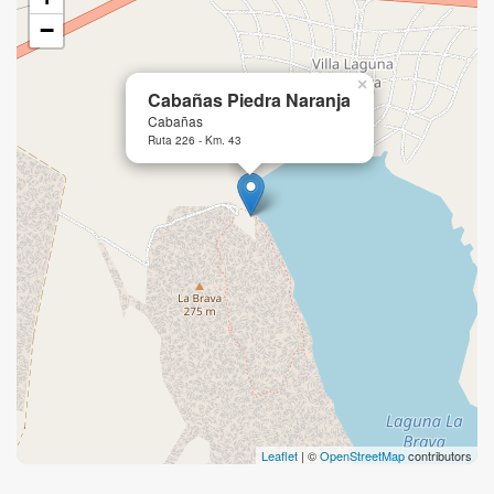
−
×
Cabañas Piedra Naranja
Cabañas
Ruta 226 - Km. 43
Leaflet
| ©
OpenStreetMap
contributors