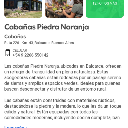
12 FOTOS MÁS
Cabañas Piedra Naranja
Cabañas
Ruta 226 - Km. 43
,
Balcarce
,
Buenos Aires
CELULAR
+54 9 2266 550142
Las cabañas Piedra Naranja, ubicadas en Balcarce, ofrecen
un refugio de tranquilidad en plena naturaleza. Estas
acogedoras cabañas están rodeadas por un paisaje sereno
de sierras y amplios espacios verdes, ideales para quienes
buscan desconectar y disfrutar de un entorno rural.
Las cabañas están construidas con materiales rústicos,
destacándose la piedra y la madera, lo que les da un toque
cálido y natural. Están equipadas con todas las
comodidades modernas, incluyendo cocina completa, baño
privado y calefacción, lo que las convierte en una opción
Leer más ↓