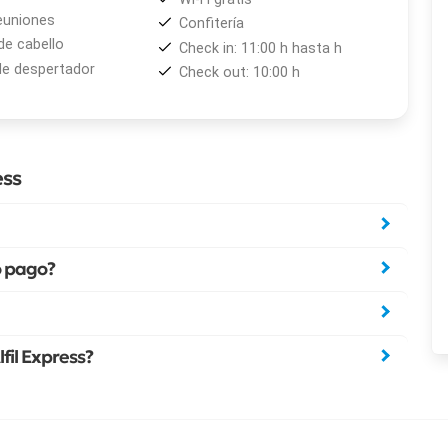
euniones
Confitería
de cabello
Check in: 11:00 h hasta h
de despertador
Check out: 10:00 h
ess
o pago?
lfil Express?