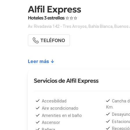
Alfil Express
Hoteles 3 estrellas
Av. Rivadavia 142 - Tres Arroyos
,
Bahía Blanca
,
Buenos 
TELÉFONO
Leer más ↓
Servicios de Alfil Express
Accesibilidad
Cancha d
Km.
Aire acondicionado
Desayuno
Amenities en el baño
Estacion
Ascensor
Recepción
Bañera