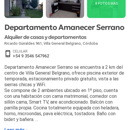
8 FOTOS MÁS
Departamento Amanecer Serrano
Alquiler de casas y departamentos
Ricardo Güiraldes 961
,
Villa General Belgrano
,
Córdoba
CELULAR
+54 9 3546 547962
Departamento Amanecer Serrano se encuentra a 2 km del
centro de Villa General Belgrano, ofrece piscina exterior de
temporada, estacionamiento privado gratuito, vista a las
sierras chicas y WiFi.
Se compone de 2 ambientes ubicado en 1º piso, cuenta
con una habitación con cama matrimonial, comedor con
sillón cama, Smart TV, aire acondicionado. Balcón con
parrilla propia. Cocina totalmente equipada con heladera,
horno, microondas, pava eléctrica, tostadora. Baño con
bidet y bañera.
No se aceptan mascotas.
Leer más ↓