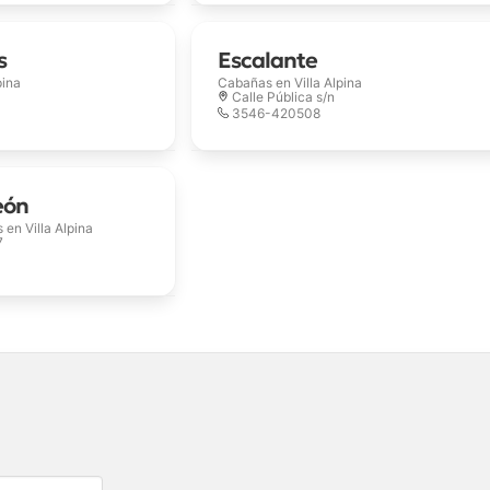
s
Escalante
pina
Cabañas en
Villa Alpina
Calle Pública s/n
3546-420508
eón
s en
Villa Alpina
7