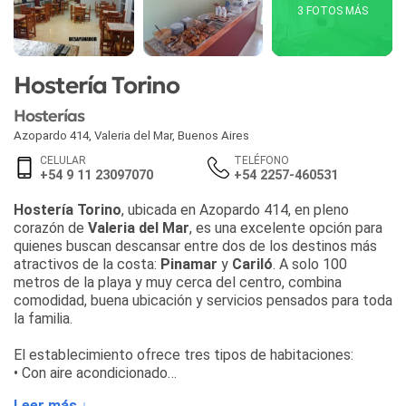
3 FOTOS MÁS
Hostería Torino
Hosterías
Azopardo 414
,
Valeria del Mar
,
Buenos Aires
CELULAR
TELÉFONO
+54 9 11 23097070
+54 2257-460531
Hostería Torino
, ubicada en Azopardo 414, en pleno
corazón de
Valeria del Mar
, es una excelente opción para
quienes buscan descansar entre dos de los destinos más
atractivos de la costa:
Pinamar
y
Cariló
. A solo 100
metros de la playa y muy cerca del centro, combina
comodidad, buena ubicación y servicios pensados para toda
la familia.
El establecimiento ofrece tres tipos de habitaciones:
• Con aire acondicionado
• Sin aire acondicionado
Leer más ↓