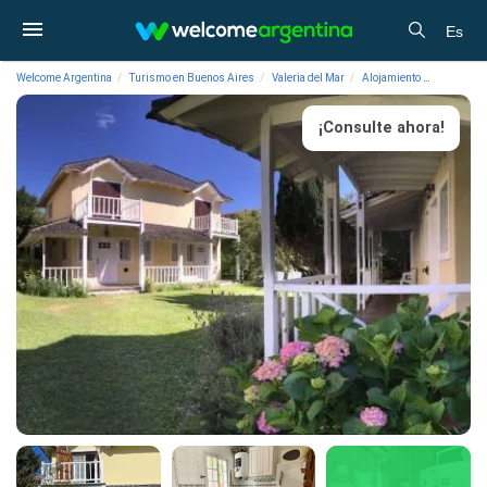
Es
Welcome Argentina
Turismo en Buenos Aires
Valeria del Mar
Alojamiento
Cabañas 
¡Consulte ahora!