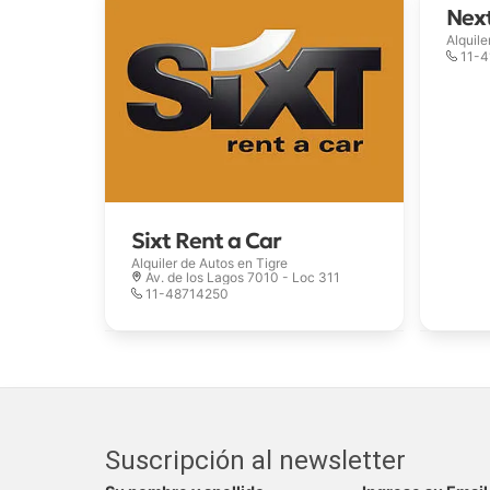
Next
Alquile
11-
Sixt Rent a Car
Alquiler de Autos en
Tigre
Av. de los Lagos 7010 - Loc 311
11-48714250
Suscripción al newsletter