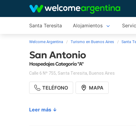
Santa Teresita
Alojamientos
Servic
Welcome Argentina
Turismo en Buenos Aires
Santa Te
San Antonio
Hospedajes Categoría "A"
Calle 6 Nº 755
,
Santa Teresita
,
Buenos Aires
TELÉFONO
MAPA
Leer más ↓