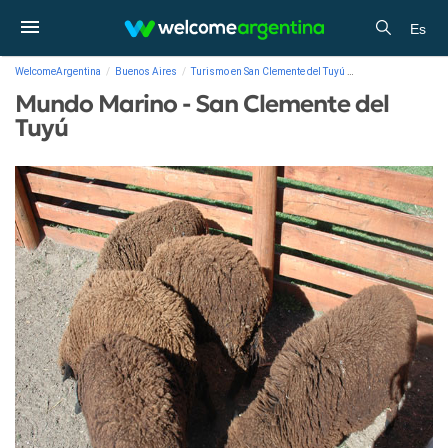
Es
WelcomeArgentina
Buenos Aires
Turismo en San Clemente del Tuyú
Galería de fotos
M
Mundo Marino - San Clemente del
Tuyú