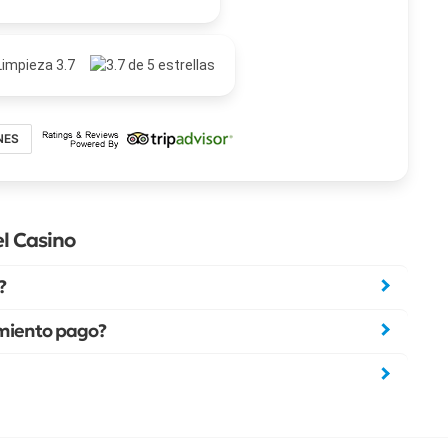
Limpieza 3.7
NES
l Casino
?
amiento pago?