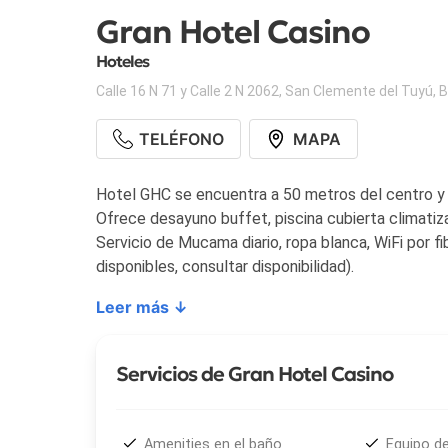
Gran Hotel Casino
Hoteles
Calle 16 N 71 y Calle 2 N 2062
,
San Clemente del Tuyú
,
B
TELÉFONO
MAPA
Hotel GHC se encuentra a 50 metros del centro y 
Ofrece desayuno buffet, piscina cubierta climatiza
Servicio de Mucama diario, ropa blanca, WiFi por fi
disponibles, consultar disponibilidad).
Leer más ↓
Servicios de Gran Hotel Casino
Amenities en el baño
Equipo d